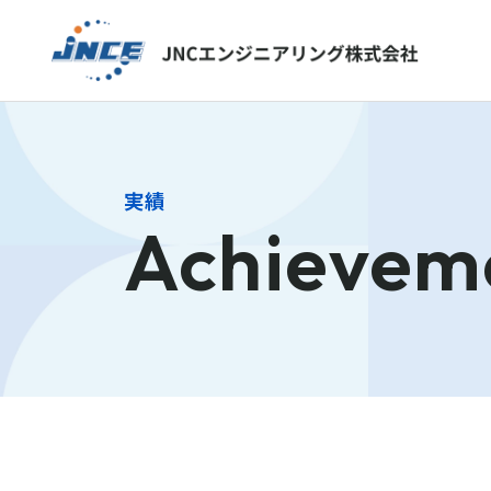
実績
Achievem
Who We Are
事業内
会社案内
プラン
化学プ
会社概要・事業拠点
電子材
沿革
ファイ
役員一覧・組織図
装置・
グループ会社紹介