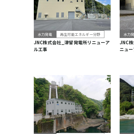
水力発電
再生可能エネルギー分野
水力
JNC株式会社_津留発電所リニューア
JNC
ル工事
ニュー