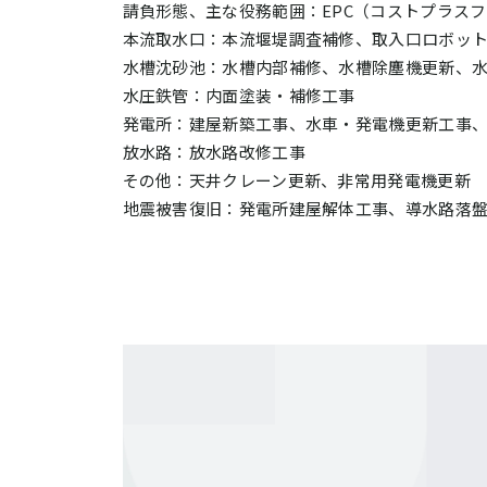
請負形態、主な役務範囲：EPC（コストプラス
本流取水口：本流堰堤調査補修、取入口ロボッ
水槽沈砂池：水槽内部補修、水槽除塵機更新、
水圧鉄管：内面塗装・補修工事
発電所：建屋新築工事、水車・発電機更新工事
放水路：放水路改修工事
その他：天井クレーン更新、非常用発電機更新
地震被害復旧：発電所建屋解体工事、導水路落