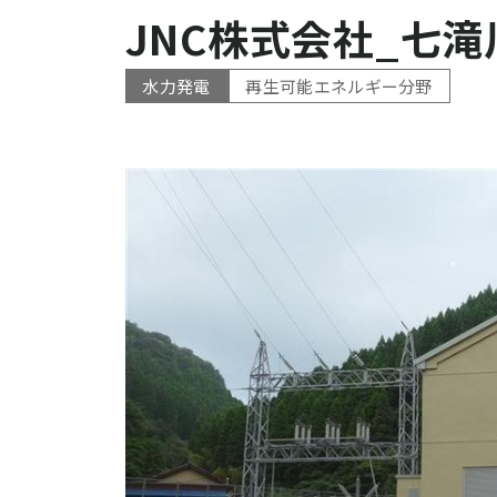
環境エ
JNC株式会社_七
ケミカ
排水浄
水力発電
再生可能エネルギー分野
SECT
水力発
個人情報保護方針
サイトポリシー
アクセシビリティポリシー
DX