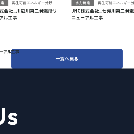
発電
再生可能エネルギー分野
水力発電
再生可能エネルギー
株式会社_川辺川第二発電所リ
JNC株式会社_七滝川第二発
アル工事
ニューアル工事
ューアル工事
一覧へ戻る
Us