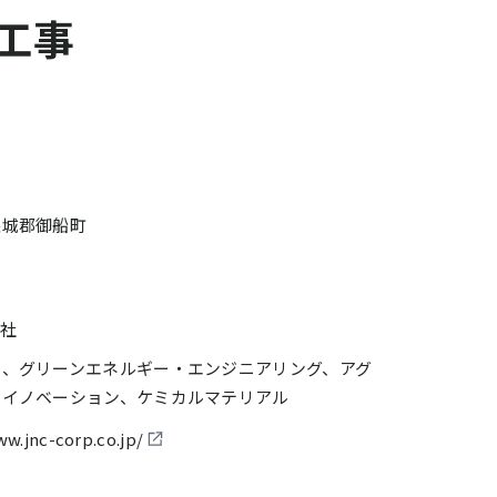
工事
お問い合わせ
益城郡御船町
会社
料、グリーンエネルギー・エンジニアリング、アグ
フイノベーション、ケミカルマテリアル
ww.jnc-corp.co.jp/