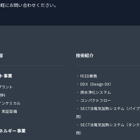
気軽にお問い合わせください。
容
技術紹介
ト事業
FEED業務
DDX（Design DX）
プラント
排水浄化システム
材料
コンパクトフロー
インケミカル
SECT法電気加熱システム（パイ
・実証設備
用）
SECT法電気加熱システム（タン
ネルギー事業
用）