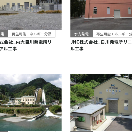
発電
再生可能エネルギー分野
水力発電
再生可能エネルギー
株式会社_内大臣川発電所リ
JNC株式会社_白川発電所リ
アル工事
ル工事