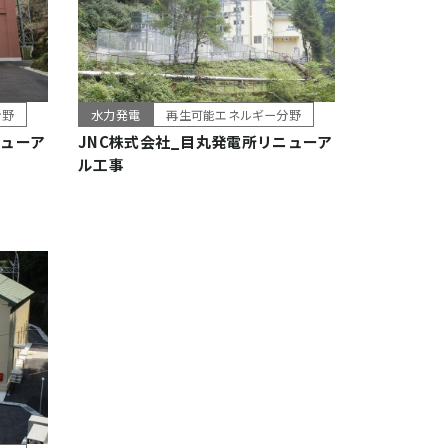
分野
水力発電
再生可能エネルギー分野
ニューア
JNC株式会社_目丸発電所リニューア
ル工事